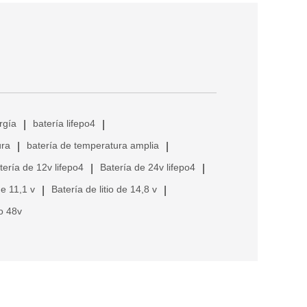
rgía
batería lifepo4
|
|
ura
batería de temperatura amplia
|
|
tería de 12v lifepo4
Batería de 24v lifepo4
|
|
de 11,1 v
Batería de litio de 14,8 v
|
|
io 48v