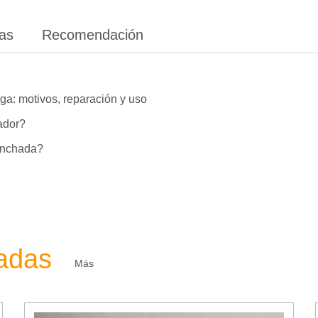
ias
Recomendación
ga: motivos, reparación y uso
lador?
hinchada?
zadas
Más