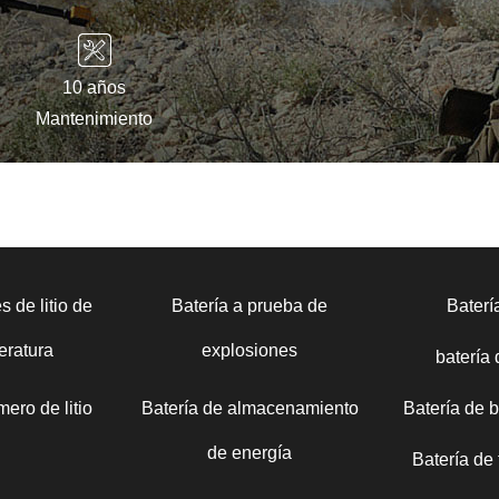
10 años
Mantenimiento
s de litio de
Batería a prueba de
Bater
eratura
explosiones
batería
mero de litio
Batería de almacenamiento
Batería de 
de energía
Batería de t