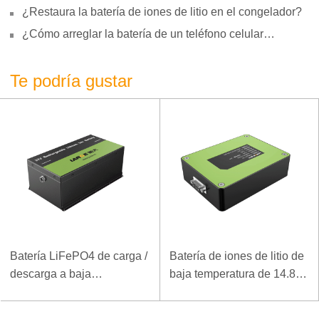
motivos, reparación y uso
¿Restaura la batería de iones de litio en el congelador?
¿Cómo arreglar la batería de un teléfono celular
hinchada?
Te podría gustar
Batería LiFePO4 de carga /
Batería de iones de litio de
descarga a baja
baja temperatura de 14.8V
temperatura 32V 20Ah para
2000mAh 18650 para
estación base de
detector inalámbrico