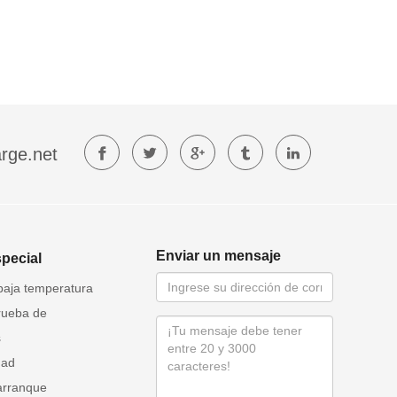
rge.net
Enviar un mensaje
special
baja temperatura
rueba de
s
dad
arranque