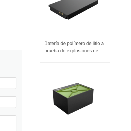
Batería de polímero de litio a
prueba de explosiones de
7.4V 3.5Ah para terminal
móvil especial