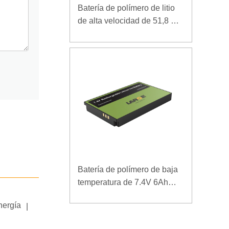
Batería de polímero de litio
de alta velocidad de 51,8 V y
5000 mAh para dispositivo
de arranque de rescate
Batería de polímero de baja
temperatura de 7.4V 6Ah
para terminal móvil
nergía
|