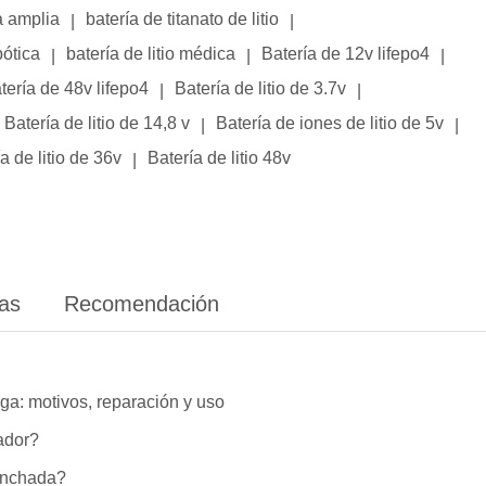
a amplia
batería de titanato de litio
|
|
bótica
batería de litio médica
Batería de 12v lifepo4
|
|
|
tería de 48v lifepo4
Batería de litio de 3.7v
|
|
Batería de litio de 14,8 v
Batería de iones de litio de 5v
|
|
a de litio de 36v
Batería de litio 48v
|
ias
Recomendación
ga: motivos, reparación y uso
lador?
hinchada?