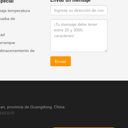
Enviar un mensaje
special
baja temperatura
rueba de
s
dad
arranque
 almacenamiento de
Enviar
guan, provincia de Guangdong, China
49936号