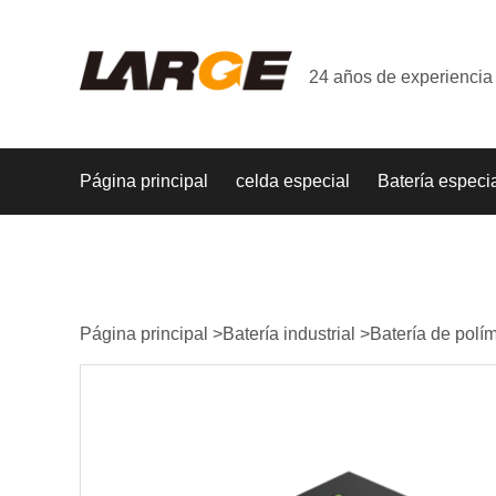
24 años de experiencia 
Página principal
celda especial
Batería especi
Página principal
>
Batería industrial
>
Batería de polím