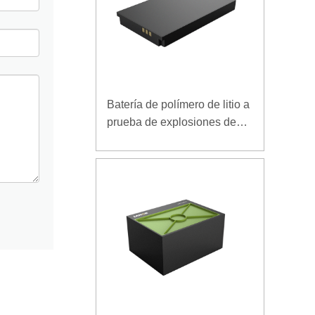
Batería de polímero de litio a
prueba de explosiones de
7.4V 3.5Ah para terminal
móvil especial