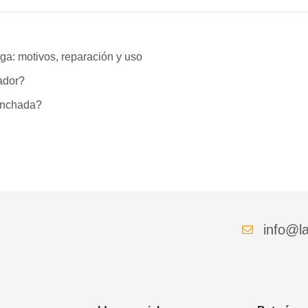
ga: motivos, reparación y uso
lador?
hinchada?
info@la