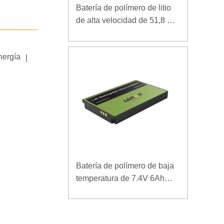
Batería de polímero de litio
de alta velocidad de 51,8 V y
5000 mAh para dispositivo
de arranque de rescate
nergía
|
Batería de polímero de baja
temperatura de 7.4V 6Ah
para terminal móvil