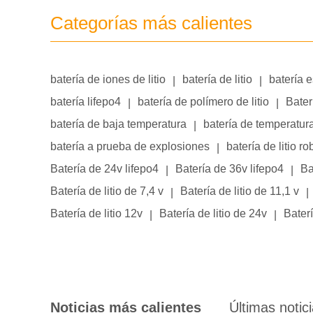
Categorías más calientes
batería de iones de litio
batería de litio
batería 
|
|
batería lifepo4
batería de polímero de litio
Bater
|
|
batería de baja temperatura
batería de temperatur
|
batería a prueba de explosiones
batería de litio ro
|
Batería de 24v lifepo4
Batería de 36v lifepo4
Ba
|
|
Batería de litio de 7,4 v
Batería de litio de 11,1 v
|
|
Batería de litio 12v
Batería de litio de 24v
Baterí
|
|
Noticias más calientes
Últimas notic