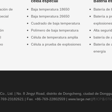
celda especial
Batería e
gación de
Baja temperatura 18650
Batería de 
pecial
Baja temperatura 26650
Batería a p
Cuadrado de baja temperatura
explosione
ión
Polímero de baja temperatura
Alta seguri
l
Célula de temperatura amplia
batería de 
eo
Célula a prueba de explosiones
Batería de
energía
o., Ltd. | No. 8 Jingyi Road, distrito de Dongcheng, ciudad de Dong
6-769-23182621
| Fax. +86-769-22802559 |
www.large.net
|
粤ICP备070