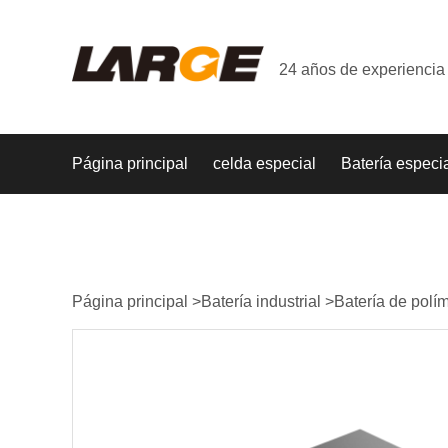
24 años de experiencia 
Página principal
celda especial
Batería especi
Página principal
>
Batería industrial
>
Batería de polím