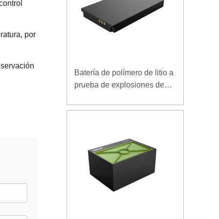
control
ratura, por
nservación
Batería de polímero de litio a
prueba de explosiones de
7.4V 3.5Ah para terminal
móvil especial