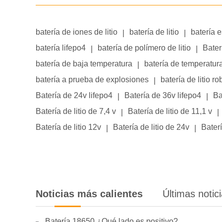
batería de iones de litio
batería de litio
batería 
|
|
batería lifepo4
batería de polímero de litio
Bater
|
|
batería de baja temperatura
batería de temperatur
|
batería a prueba de explosiones
batería de litio ro
|
Batería de 24v lifepo4
Batería de 36v lifepo4
Ba
|
|
Batería de litio de 7,4 v
Batería de litio de 11,1 v
|
|
Batería de litio 12v
Batería de litio de 24v
Baterí
|
|
Noticias más calientes
Últimas notic
Batería 18650 ¿Qué lado es positivo?