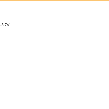
h-3.7V
）