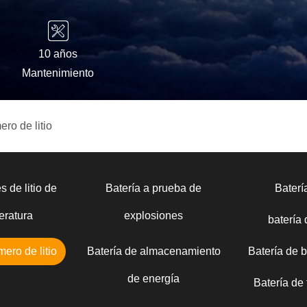
10 años
Mantenimiento
ero de litio
s de litio de
Batería a prueba de
Bater
eratura
explosiones
batería
mero de litio
Batería de almacenamiento
Batería de 
de energía
Batería de t