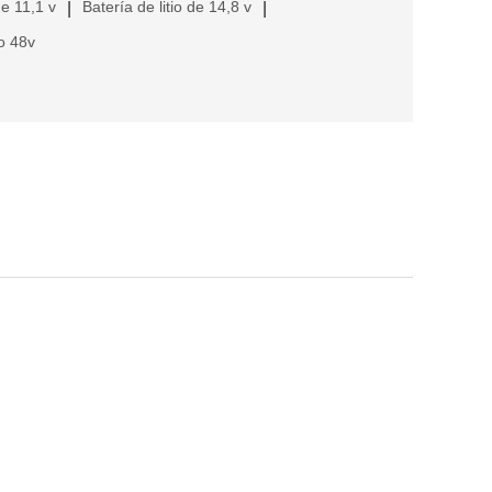
de 11,1 v
Batería de litio de 14,8 v
|
|
io 48v