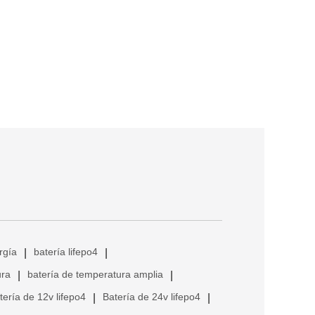
rgía
batería lifepo4
|
|
ura
batería de temperatura amplia
|
|
tería de 12v lifepo4
Batería de 24v lifepo4
|
|