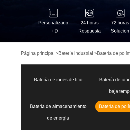
Personalizado
24 horas
72 horas
I + D
Respuesta
Solución
Página principal
>
Batería industrial
>
Batería de polím
Batería de iones de litio
Batería de ione
baja temp
Batería de almacenamiento
Batería de polí
de energía