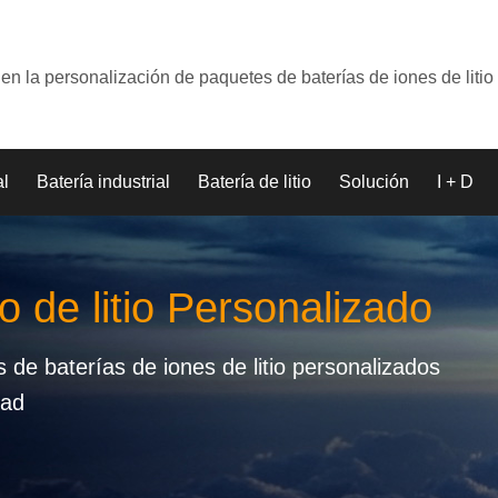
en la personalización de paquetes de baterías de iones de litio
al
Batería industrial
Batería de litio
Solución
I + D
o de litio Personalizado
de baterías de iones de litio personalizados
dad