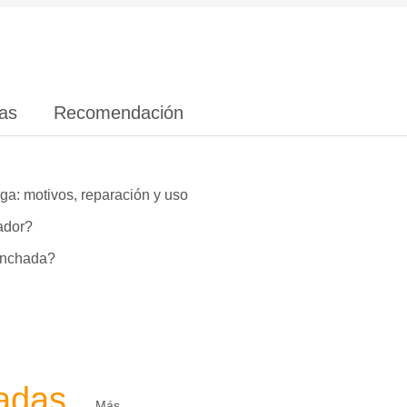
ias
Recomendación
ga: motivos, reparación y uso
lador?
hinchada?
zadas
Más