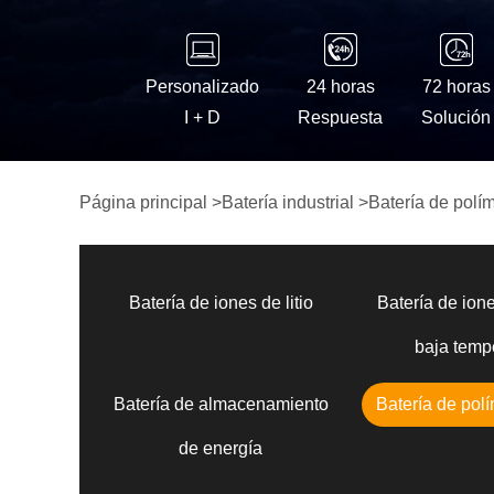
Personalizado
24 horas
72 horas
I + D
Respuesta
Solución
Página principal
>
Batería industrial
>
Batería de polím
Batería de iones de litio
Batería de ione
baja temp
Batería de almacenamiento
Batería de polí
de energía