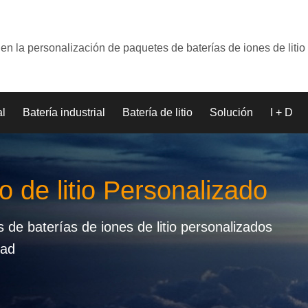
en la personalización de paquetes de baterías de iones de litio
al
Batería industrial
Batería de litio
Solución
I + D
o de litio Personalizado
de baterías de iones de litio personalizados
dad