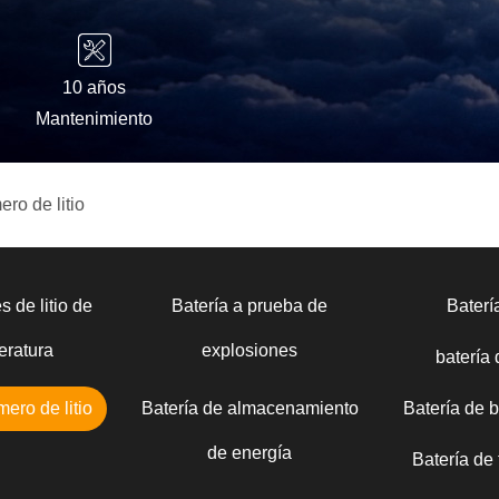
10 años
Mantenimiento
ero de litio
s de litio de
Batería a prueba de
Bater
eratura
explosiones
batería
mero de litio
Batería de almacenamiento
Batería de 
de energía
Batería de t